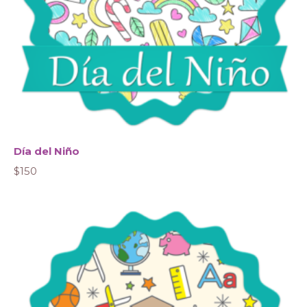
Día del Niño
$
150