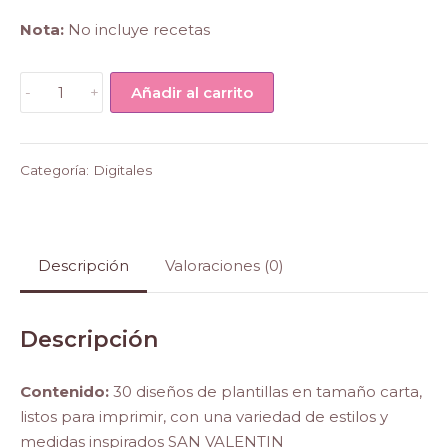
Nota:
No incluye recetas
Plantillas
-
+
Añadir al carrito
para
Transfers
SAN
Categoría:
Digitales
VALENTIN
cantidad
Descripción
Valoraciones (0)
Descripción
Contenido:
30 diseños de plantillas en tamaño carta,
listos para imprimir, con una variedad de estilos y
medidas inspirados SAN VALENTIN