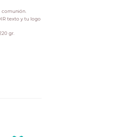
a comunión.
R texto y tu logo
20 gr.