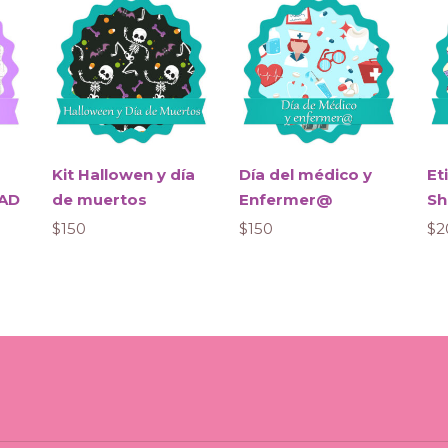
Kit Hallowen y día
Día del médico y
Et
DAD
de muertos
Enfermer@
Sh
$
150
$
150
$
2