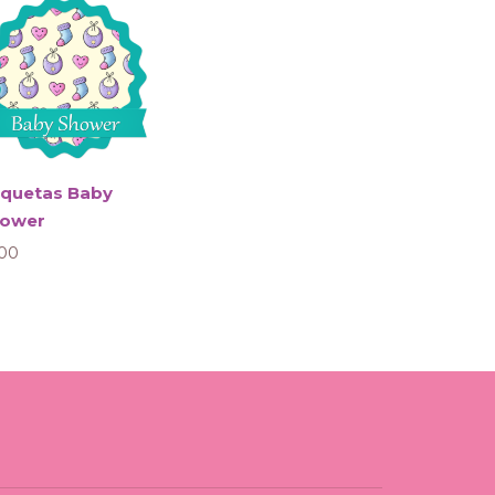
iquetas Baby
ower
00