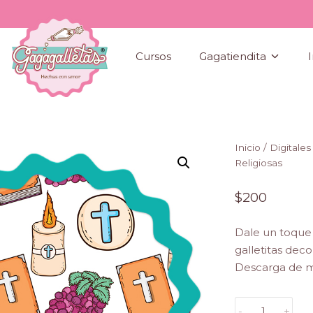
Cursos
Gagatiendita
I
Gagagalletas
Inicio
/
Digitales
Religiosas
$
200
Dale un toque 
galletitas dec
Descarga de ma
Celebraciones
-
+